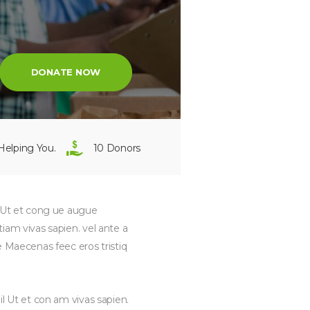
DONATE NOW
Helping You.
10 Donors
l Ut et cong ue augue
iam vivas sapien. vel ante a
e Maecenas feec eros tristiq
il Ut et con am vivas sapien.