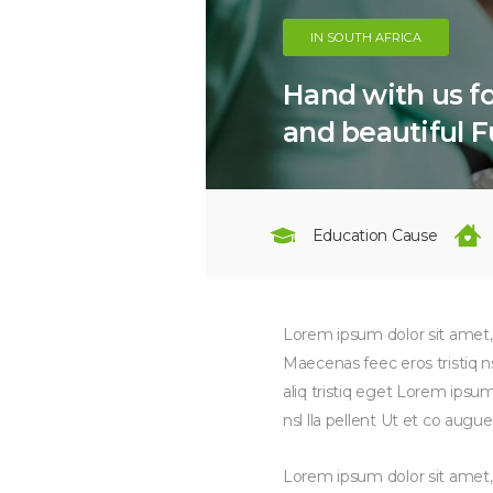
IN SOUTH AFRICA
Hand with us for
and beautiful F
Education Cause
Lorem ipsum dolor sit amet, 
Maecenas feec eros tristiq n
aliq tristiq eget Lorem ipsu
nsl lla pellent Ut et co a
Lorem ipsum dolor sit amet, 