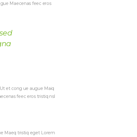
 augue Maecenas feec eros
 sed
gna
il Ut et cong ue augue Maiq
cenas feec eros tristiq nsl
gue Maeq tristiq eget Lorem