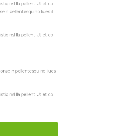
iq nsl lla pellent Ut et co
n pellentesqu no liues il
iq nsl lla pellent Ut et co
nse n pellentesqu no liues
iq nsl lla pellent Ut et co