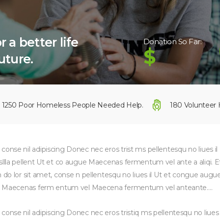
 a better life
Donation So Far:
$
uture.
1250 Poor Homeless People Needed Help.
180 Volunteer 
conse nil adipiscing Donec nec eros trist ms pellentesqu no liues i
sllla pellent Ut et co augue Maecenas fermentum vel ante a aliqi. Et
m do lor sit amet, conse n pellentesqu no liues il Ut et congue augu
ugue Maecenas ferm entum vel Maecena fermentum vel anteante….
conse nil adipiscing Donec nec eros tristiq ms pellentesqu no liues 