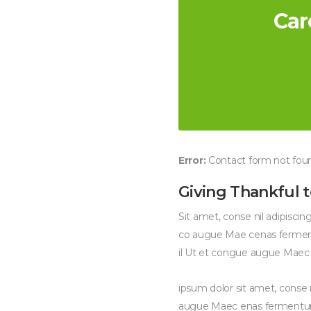
Car
Error:
Contact form not fou
Giving Thankful 
Sit amet, conse nil adipisci
co augue Mae cenas ferment
il Ut et congue augue Maec en
ipsum dolor sit amet, conse n
augue Maec enas fermentu