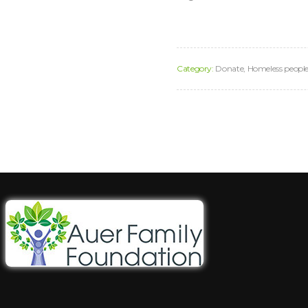
Category:
Donate
,
Homeless peopl