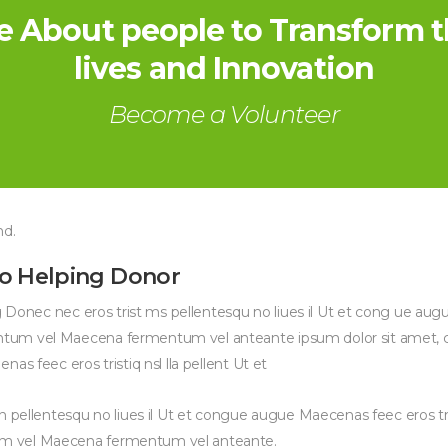
e About people to Transform t
lives and Innovation
Become a Volunteer
nd.
to Helping Donor
ng Donec nec eros trist ms pellentesqu no liues il Ut et cong ue au
um vel Maecena fermentum vel anteante ipsum dolor sit amet, co
as feec eros tristiq nsl lla pellent Ut et
 pellentesqu no liues il Ut et congue augue Maecenas feec eros trist
m vel Maecena fermentum vel anteante.