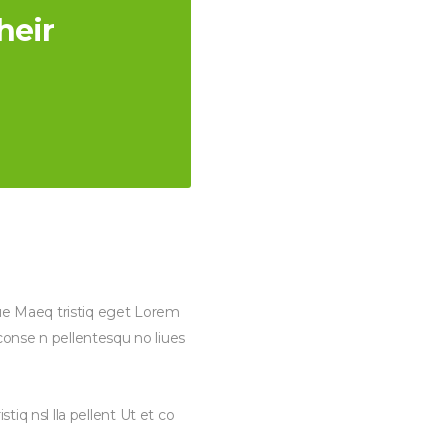
heir
gue Maeq tristiq eget Lorem
nse n pellentesqu no liues
iq nsl lla pellent Ut et co