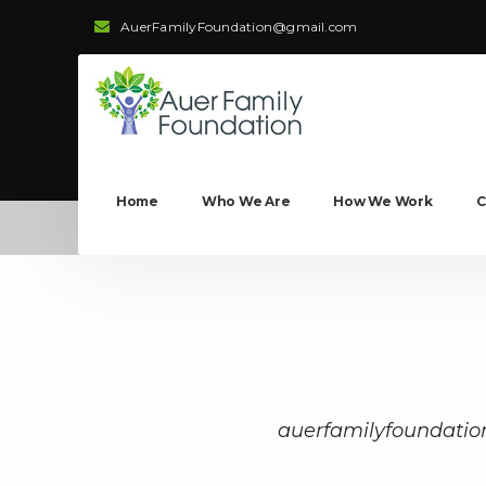
AuerFamilyFoundation@gmail.com
Home
Who We Are
How We Work
C
auerfamilyfoundatio