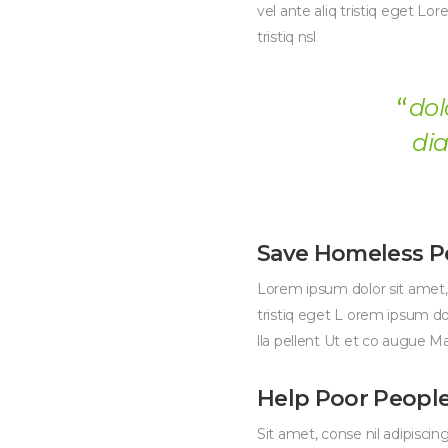
vel ante aliq tristiq eget L
tristiq nsl
dol
di
Save Homeless P
Lorem ipsum dolor sit amet, 
tristiq eget L orem ipsum do
lla pellent Ut et co augue
Help Poor People
Sit amet, conse nil adipisci