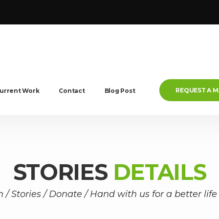
REQUEST A 
urrent Work
Contact
Blog Post
STORIES
DETAILS
n
/
Stories
/
Donate
/
Hand with us for a better life