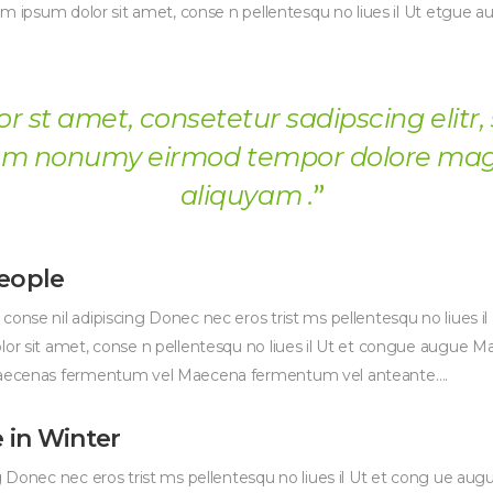
orem ipsum dolor sit amet, conse n pellentesqu no liues il Ut etgue
or st amet, consetetur sadipscing elitr,
am nonumy eirmod tempor dolore ma
aliquyam .
eople
conse nil adipiscing Donec nec eros trist ms pellentesqu no liues 
lor sit amet, conse n pellentesqu no liues il Ut et congue augue Mae
 Maecenas fermentum vel Maecena fermentum vel anteante….
 in Winter
ng Donec nec eros trist ms pellentesqu no liues il Ut et cong ue au